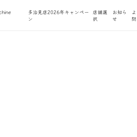
hine
多治見店2026年キャンペー
店舗選
お知ら
よ
ン
択
せ
問
プルテキス
E
約
あたり、以下の内容をご確認ください。