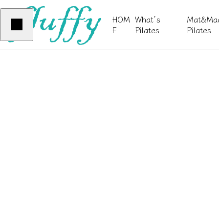
、
HOM
What’s
Mat&Mac
E
Pilates
Pilates
毎
infomation
YOGA
PILATES
日
サンプルテキスト。サンプルテキス
サンプルテキスト。サン
ト。
ト。
が
TERMS OF US
変
会員規
わ
Pilates Studio fluffyをご利用いただくに