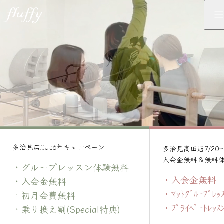
ウェブサイトリニューアル
2026.04.05
ウェブサイトリニューアル
2026.04.05
マシンピラティス。
身体を変える。
姿勢を整え、
ウェブサイトリニューアル
2026.04.05
多治見店2026年キャンペーン
多治見高田店7/20～
入会金無料＆無料
ウェブサイトリニューアル
2026.04.05
・グループレッスン体験無料
・入会金無料
・入会金無料
ウェブサイトリニューアル
2026.04.05
・ﾏｯﾄｸﾞﾙｰﾌﾟ
・初月会費無料
・ﾌﾟﾗｲﾍﾞｰﾄﾚ
・乗り換え割(Special特典)