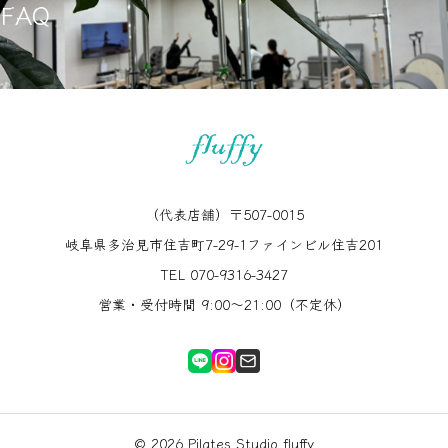
動きやすい服装をご用意ください。必要に応じてタオルや
FAQ
予約はどのようにしますか？
お水もご持参ください。滑り止めのついた5本指ソックス
可能です。キャンセルポリシーは各店舗の規定をご確認く
はオススメです。ソックスは体験のときは無料レンタルい
ださい。
たします。
全ての店舗が、WEB予約システムから24時間ご予約いただ
けます。
（代表店舗）〒507-0015
岐阜県多治見市住吉町7-29-1ファインビル住吉201
TEL 070-9316-3427
営業・受付時間 9:00〜21:00（不定休）
© 2026 Pilates Studio fluffy