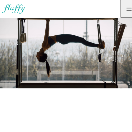
、
毎
日
が
変
わ
る
。
よくある質問