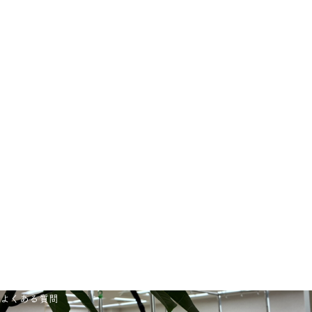
初めての方へ
他のピラティススタジオと何が違いますか？
どんな方が通っていますか？
fluffyではグループレッスンはリフォーマーだけでなく、チ
男性も利用できますか？
ェア・バレル・スパインコレクターなど複数のマシンを使
姿勢改善・肩こり腰痛の改善・ボディメイク・運動不足解
用し、少人数制で一人ひとりに合わせた指導を行っていま
年齢制限はありますか？
消など、様々な目的の方が通われています。
す。
店舗・時間帯により異なりますので、各店舗の案内をご確
初心者でもついていけますか？
各店舗により、サービス内容が違いますので、それぞれの
認ください。
特にありません。20代〜70代以上まで幅広い方にご利用
店舗のページにてご確認ください。
体が硬くてもできますか？
いただいています。
また、各店舗に国際基準のBASI Pilatesの資格を持ったイ
はい。fluffyでは初心者の方が多く、基礎から丁寧に指導い
ンストラクターが在籍しています。
運動が苦手でも大丈夫ですか？
たしますので安心してご参加いただけます。
問題ありません。体が硬い方こそ、ピラティスによって
徐々に柔軟性が高まっていきます。
はい、大丈夫です。ピラティスは無理な動きを行うもので
はなく、お一人おひとりの体力や状態に合わせて進めてい
きます。
通い方・その他
どの店舗を選べばいいですか？
駐車場はありますか？
通いやすさや目的に合わせてお選びください。迷われた場
更衣室はありますか？
合はお気軽にご相談ください。
全店舗、駐車場はご用意してございます。
持ち物は何が必要ですか？
はい、各店舗に更衣スペースをご用意しております。
よくある質問
キャンセルはできますか？