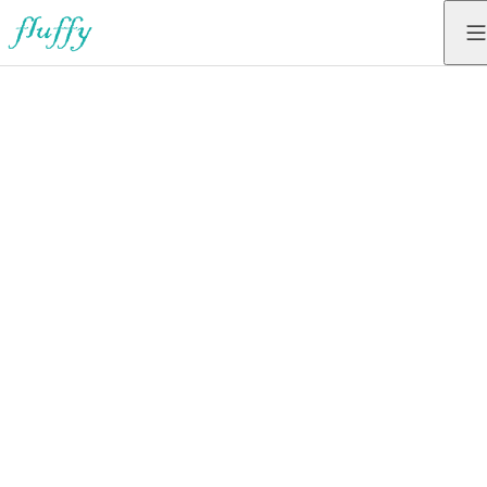
、
毎
日
が
変
BOOKING
わ
高田店
マットグループレッスン
る
予約受付
。