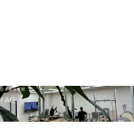
ステムエラーの可能性があります。
お手数ですが、LINEまたはメールからお申込みくださ
いませ。
メール：info-t@p-fluffy.com
公式LINE：https://lin.ee/wakRmh8
担当：Mai
※レッスン開始時間までの24時間以内のキャンセル
は、レッスン料の100％のキャンセル料が発生いたし
ます。
よくある質問
FAQ