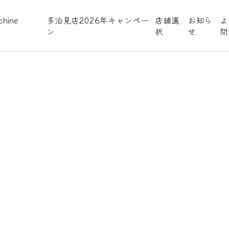
hine
多治見店2026年キャンペー
店舗選
お知ら
よ
ン
択
せ
問
プルテキス
予約受付
びください。
より承っております。