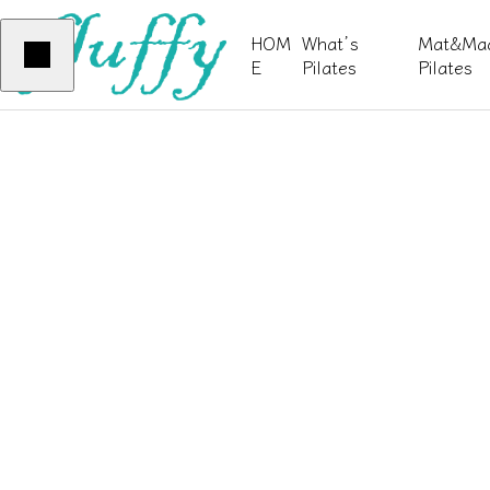
、
HOM
What’s
Mat&Mac
E
Pilates
Pilates
毎
infomation
YOGA
PILATES
日
サンプルテキスト。サンプルテキス
サンプルテキスト。サン
ト。
ト。
が
BOOKING
美濃加茂店 
変
ご希望のインストラクターをお選
ご予約は各インストラクターの専用ページ
わ